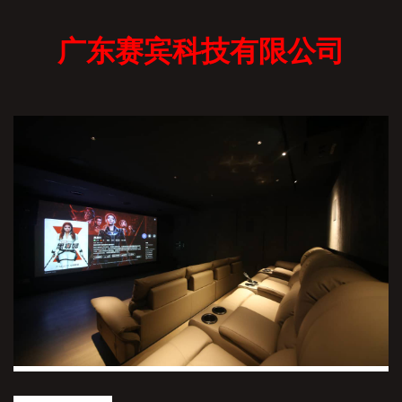
广东赛宾科技有限公司