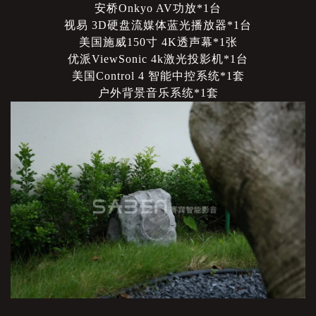
安桥
Onkyo AV功放*1台
视易
3D硬盘流媒体蓝光播放器*1台
美国施威
150寸 4K透声幕*1张
优派
ViewSonic 4k激光投影机*1台
美国
Control 4 智能中控系统*1套
户外背景音乐系统
*1套