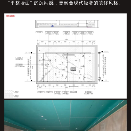
“平整墙面” 的沉闷感，更契合现代轻奢的装修风格。