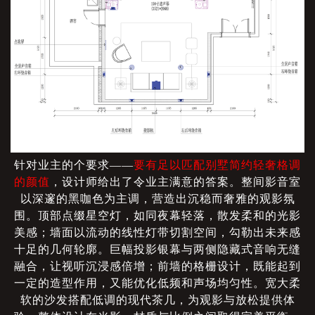
针对业主的个要求
——
要有足以匹配别墅简约轻奢格调
的颜值
，设计师给出了令业主满意的答案。整间影音室
以深邃的黑咖色为主调，营造出沉稳而奢雅的观影氛
围。顶部点缀星空灯，如同夜幕轻落，散发柔和的光影
美感；墙面以流动的线性灯带切割空间，勾勒出未来感
十足的几何轮廓。巨幅投影银幕与两侧隐藏式音响无缝
融合，让视听沉浸感倍增；前墙的格栅设计，既能起到
一定的造型作用，又能优化低频和声场均匀性。宽大柔
软的沙发搭配低调的现代茶几，为观影与放松提供体