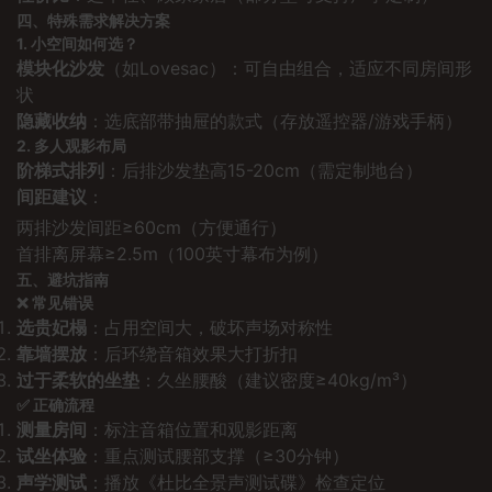
四、特殊需求解决方案
1. 小空间如何选？
模块化沙发
（如Lovesac）：可自由组合，适应不同房间形
状
隐藏收纳
：选底部带抽屉的款式（存放遥控器/游戏手柄）
2. 多人观影布局
阶梯式排列
：后排沙发垫高15-20cm（需定制地台）
间距建议
：
两排沙发间距≥60cm（方便通行）
首排离屏幕≥2.5m（100英寸幕布为例）
五、避坑指南
❌ 常见错误
选贵妃榻
：占用空间大，破坏声场对称性
靠墙摆放
：后环绕音箱效果大打折扣
过于柔软的坐垫
：久坐腰酸（建议密度≥40kg/m³）
✅ 正确流程
测量房间
：标注音箱位置和观影距离
试坐体验
：重点测试腰部支撑（≥30分钟）
声学测试
：播放《杜比全景声测试碟》检查定位