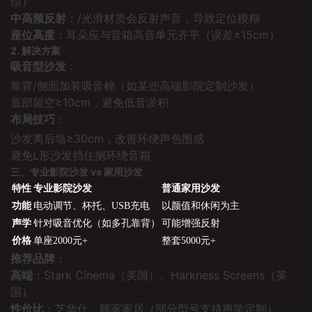
偿）
中高频反射
：/光滑材质会反射声音，导致定位模糊
座位高度
：耳朵应与音箱高音单元齐平（误差±15cm）
2. 解决方案
吸音型沙发
：
靠背/侧面加装吸音棉（如某些高端影院定制沙发）
底部留空≥10cm，避免低音淤积
布局技巧
：
沙发离后墙≥30cm，改善环绕声包围感
避免L形沙发挡住侧环绕音箱
三、专业影院沙发 vs 家用沙发
特性
专业影院沙发
普通家用沙发
功能
电动调节、杯托、USB充电
以颜值和休闲为主
声学
针对吸音优化（如多孔靠背）
可能增强反射
价格
单座2000元+
整套5000元+
推荐品牌
：
高端
：Stark Cinema（美国）、Harkness Screens（英
国）
性价比
：芝华仕、顾家家居（部分型号支持声学定制）