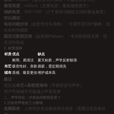
靠背高度
：≥80cm（支撑头部，避免颈部悬空）
倾斜角度
：100°-110°（介于直坐与躺卧之间的黄金角度）
对比测试
：
电动功能沙发
（如芝华仕头等舱）：可调节至135°躺角，适
合长时间观影
固定式影院沙发
（如美国Palliser）：专业影院级支撑，但
灵活性较低
2. 材质选择
材质
优点
缺点
耐用、易清洁
夏天粘肤，声学反射较强
布艺
吸音性好、亲肤
易脏，需定期清洗
绒布
质感、吸音更佳
维护成本高
建议
：
优先选
布艺+高密度海绵
（平衡舒适与声学）
用户可加铺羊毛毯减少声音反射
二、声学优化：沙发如何影响音质？
1. 沙发对声音的三大影响
低频吸收
：人体和沙发会吸收部分低音（需通过低音炮补