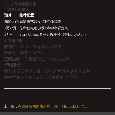
六、总结与推荐方案
1. 预算分级建议
预算
推荐配置
5000元内
顾家布艺沙发+独立低音炮
1万-2万
芝华仕电动沙发+声学靠背定制
3万+
Stark Cinema专业影院座椅（带Dolby认证）
2. 平衡法则
舒适性
：坐深＞靠背高度＞材质
声学性
：布艺＞绒布＞
空间适配
：先定音箱位，再选沙发尺寸
行动建议
：
到实体店试坐时，带一段电影片段测试声音反射
网购优先选支持“30天无理由退换”的品牌
上一篇：
家庭影院的未来趋势：8K、MicroLED、全息投影前瞻