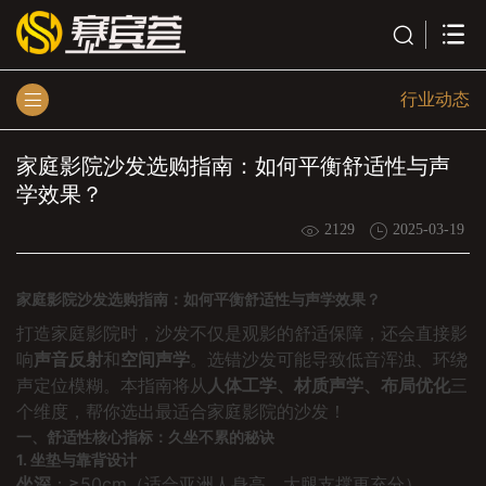
行业动态
家庭影院沙发选购指南：如何平衡舒适性与声
学效果？
2129
2025-03-19
家庭影院沙发选购指南：如何平衡舒适性与声学效果？
打造家庭影院时，沙发不仅是观影的舒适保障，还会直接影
响
声音反射
和
空间声学
。选错沙发可能导致低音浑浊、环绕
声定位模糊。本指南将从
人体工学、材质声学、布局优化
三
个维度，帮你选出最适合家庭影院的沙发！
一、舒适性核心指标：久坐不累的秘诀
1. 坐垫与靠背设计
坐深
：≥50cm（适合亚洲人身高，大腿支撑更充分）