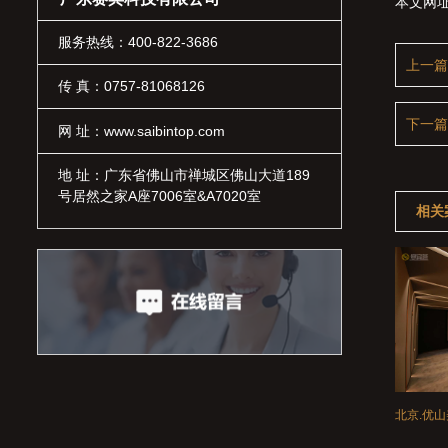
本文网
服务热线：400-822-3686
上一篇
传 真：0757-81068126
下一篇
网 址：www.saibintop.com
地 址：广东省佛山市禅城区佛山大道189
号居然之家A座7006室&A7020室
相关
江门.优之名案例荣获2018-2019年度“综合家居安装”设计大奖
里水.棠溪案例荣获2017-2018年度“综合类家居娱乐系统解决方案 ”大奖