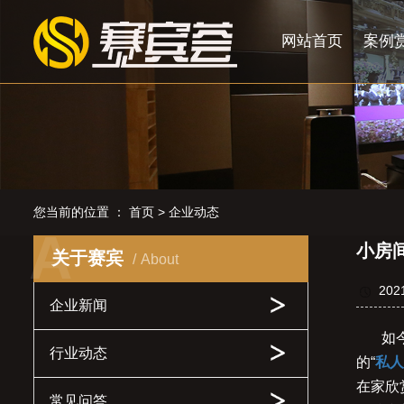
网站首页
案例
您当前的位置 ：
首页
>
企业动态
A
小房
关于赛宾
About
202
企业新闻
如
行业动态
的“
私人
在家欣
常见问答