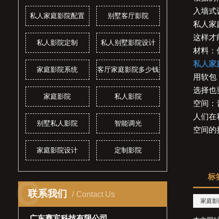
入墙式
私人家庭影院配置
别墅客厅影院
私人家
这样才
私人影院定制
私人别墅影院设计
材料：
私人家
家庭影院系统
客厅家庭影院多少钱
用软包
选择也
家庭影院
私人影院
空间：
人们在
别墅私人影院
智能调光
空间的
家庭影院设计
定制影院
标
C
联系我们
Contact Us
家庭影
广东赛宾科技有限公司