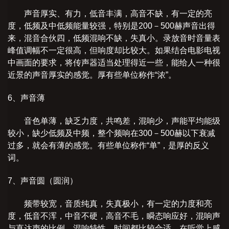
声音厚实、有力，低音丰满，高音不缺，有一定的亮
度，低频及中低频能量较强，特别是200－500赫声音出得
来，混音合伙四，低频混响不缺，失真小。录放音时音量表
峰值调幅不一定很高，但响度却比较大。如果结合电影电视
中画面的要求，将传声器适当处理得近一些，能给人一种很
近景的声音厚实的感觉。厚有些单位称作“浓”。
6、声音薄
音色单薄，缺乏力度，共鸣差，混响少，声能平均能级
较小，缺少低频及中频，整个频响在300－500赫以下衰减
过多，就会有薄的感觉。有些单位称作“单”，是厚的反义
词。
7、声音圆（圆润）
频带较宽，音质纯真，失真极小，有一定的力度和亮
度，低音不浑，中音不硬，高音不毛，瞬态响应好，混响声
与直达声的比例、混响特性、时间都比较合适，在听觉上感