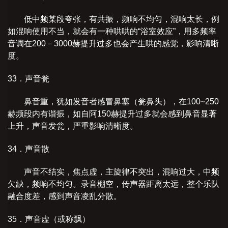
低中频某段夸张，有共振，频响不均匀，混响太长，例
如混响使用不当，就会有一种哄哄的“浴室效应”，用多频率
音调在200－3000赫提升过多也会产生哄的感觉，影响清晰
度。
33．声音瓮
鼻音重，犹如发音者感冒鼻塞（瓮鼻头），在100~250
赫频段内有谐振，如自阿150赫提升过多就会感到鼻音显著
上升，声音发瓮，严重影响清晰度。
34．声音散
声音不结实，焦点虚，主旋律不突出，混响过大，中频
欠缺，频响不均匀。录音棚空，传声器距离太远，整个乐队
融合度差，感到声音凌乱分散。
35．声音虚（或称飘）