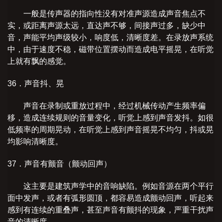
一般是传声器的指向性没有对准声源造成声音焦点不
实，或距离声源太远，直达声不够，间接声过多，缺少中
音，声能平均声级较小，响度低，清晰度差。在录放声系统
中，由于速度不稳，磁带位置摆动而造成电平摇晃，在听觉
上就有飘的感觉。
36．声音抖、晃
声音在录制或重放过程中，经过机械传动产生频率偏
移，造成连续规则的音量变化，听觉上感到声音发抖。如很
低频率的周期晃动，在听觉上感到声音摇晃不均匀，抖或晃
均影响清晰度。
37．声音有颤音（颤动回声）
这主要是建筑声学中的音响缺陷。例如音源在两个平行
面中发声，或者有弧形圆顶，都容易造成颤动回声，听起来
感到有连续的重叠声，甚至声音有颤抖的现象，严重干扰声
音的清晰度。